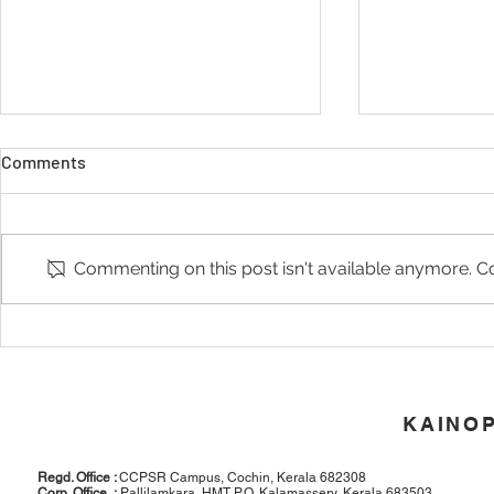
Kainopharm Limited launched
INAUGURAT
Comments
with first 7 brands on
KAINOPHARM
Keralapiravi day
Initial products Kainetaz,
Kainopharm Li
Kainodet, Kainace P, Kainopar
limited comp
Commenting on this post isn't available anymore. Co
650, Prazokain, Kainogel &
support of ch
Kainopar....
professionals
have worked..
KAINO
Regd. Office :
CCPSR Campus, Cochin, Kerala 682308
Corp. Office :
Pallilamkara, HMT P.O. Kalamassery, Kerala 683503