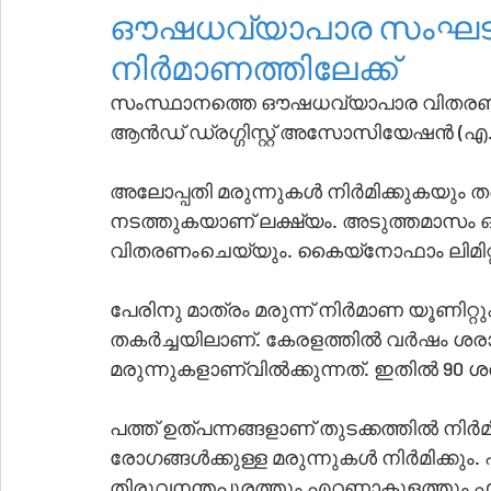
ഔഷധവ്യാപാര സംഘടന 
നിർമാണത്തിലേക്ക്
സംസ്ഥാനത്തെ ഔഷധവ്യാപാര വിതരണ 
ആൻഡ് ഡ്രഗ്ഗിസ്റ്റ് അസോസിയേഷൻ (എ.കെ
അലോപ്പതി മരുന്നുകൾ നിർമിക്കുകയും തങ്ങളുടെ ഔട്ട്‌ലെറ
നടത്തുകയാണ് ലക്ഷ്യം. അടുത്തമാസം ഒന്
വിതരണംചെയ്യും. കൈയ
പേരിനു മാത്രം മരുന്ന് നിർമാണ യൂണിറ്
തകർച്ചയിലാണ്. കേരളത്തിൽ വർഷം ശരാശ
മരുന്നുകളാണ്വിൽക്കുന്നത്. ഇതിൽ 90 ശ
പത്ത്‌ ഉത്‌പന്നങ്ങളാണ് തുടക്കത്തിൽ നിർമിക്കുക. രണ്ടാം ഘട്ടത്തിൽ ജീവിതശൈലീ 
രോഗങ്ങൾക്കുള്ള മരുന്നുകൾ നിർമിക്കു
തിരുവനന്തപുരത്തും എറണാകുളത്തും 