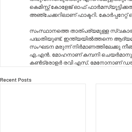
കെമിസ്റ്റ് കോളേജ് ഓഫ് ഫാർമസ്യൂട്ടിക
അഞ്ചേക്കറിലാണ് ഫാക്ടറി. കോർപ്പറേറ്റ്
സംസ്ഥാനത്തെ താത്പര്യമുള്ള സ്വകാ
പദ്ധതിയുണ്ട്. ഇന്ത്യയിൽത്തന്നെ ആ
സംഘടന മരുന്ന് നിർമാണത്തിലേക്കു നീങ്
എ.എൻ. മോഹനാണ് കമ്പനി ചെയർമാനും എം
കൺട്രോളർ രവി എസ്. മേനോനാണ് ഡയറ
Recent Posts